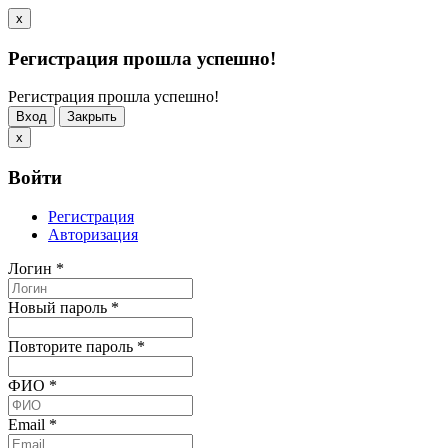
x
Регистрация прошла успешно!
Регистрация прошла успешно!
Вход
Закрыть
x
Войти
Регистрация
Авторизация
Логин
*
Новый пароль
*
Повторите пароль
*
ФИО
*
Email
*