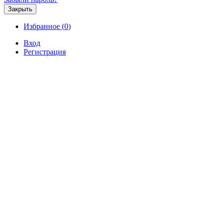
Закрыть
Избранное (
0
)
Вход
Регистрация
Продажа
Аренда
Коммерческая
Новостройк
Продажа 3-комнатной квартиры 
р.
Продажа / Квартиры, Сочи, Чебрикова ул