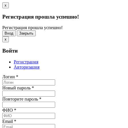
x
Регистрация прошла успешно!
Регистрация прошла успешно!
Вход
Закрыть
x
Войти
Регистрация
Авторизация
Логин
*
Новый пароль
*
Повторите пароль
*
ФИО
*
Email
*