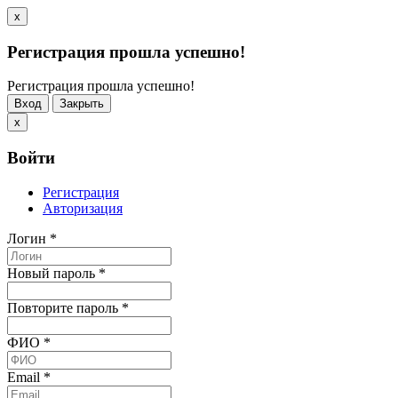
x
Регистрация прошла успешно!
Регистрация прошла успешно!
Вход
Закрыть
x
Войти
Регистрация
Авторизация
Логин
*
Новый пароль
*
Повторите пароль
*
ФИО
*
Email
*