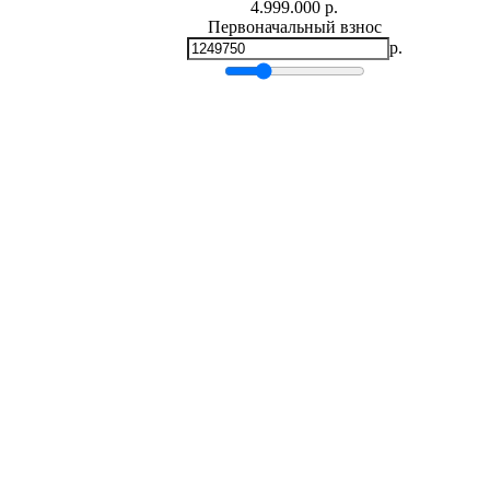
4.999.000 р.
Первоначальный взнос
р.
Мин.
0
р.
Макс.
4,999,000 р.
Срок кредита
лет
Мин. 5 лет
Макс. 30 лет
Процентная ставка
-
+
%
Ежемесячный платеж
р.
Общая сумма выплат
р.
* Примерный расчет ежемесячных платежей основан на сумме
фиксированной процентной ставке на весь период за
Расчет ипотеки
Наталия Сергеевна (Квартиры)