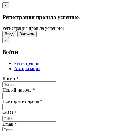
x
Регистрация прошла успешно!
Регистрация прошла успешно!
Вход
Закрыть
x
Войти
Регистрация
Авторизация
Логин
*
Новый пароль
*
Повторите пароль
*
ФИО
*
Email
*