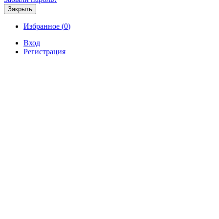
Закрыть
Избранное (
0
)
Вход
Регистрация
Продажа
Аренда
Коммерческая
Новостройк
Продажа 1-этажного дома 30 кв
000 р.
Продажа / Дома и коттеджи, Севастополь