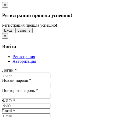
x
Регистрация прошла успешно!
Регистрация прошла успешно!
Вход
Закрыть
x
Войти
Регистрация
Авторизация
Логин
*
Новый пароль
*
Повторите пароль
*
ФИО
*
Email
*