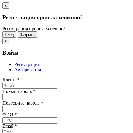
x
Регистрация прошла успешно!
Регистрация прошла успешно!
Вход
Закрыть
x
Войти
Регистрация
Авторизация
Логин
*
Новый пароль
*
Повторите пароль
*
ФИО
*
Email
*