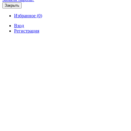
Закрыть
Избранное (
0
)
Вход
Регистрация
Продажа
Аренда
Коммерческая
Новостройк
Продажа 4-комнатной квартиры
этаже за 10 800 000 р.
Продажа / Квартиры, Севастополь, Анти