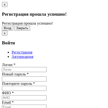
x
Регистрация прошла успешно!
Регистрация прошла успешно!
Вход
Закрыть
x
Войти
Регистрация
Авторизация
Логин
*
Новый пароль
*
Повторите пароль
*
ФИО
*
Email
*