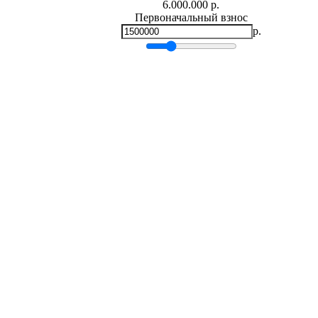
6.000.000 р.
Первоначальный взнос
р.
Мин.
0
р.
Макс.
6,000,000 р.
Срок кредита
лет
Мин. 5 лет
Макс. 30 лет
Процентная ставка
-
+
%
Ежемесячный платеж
р.
Общая сумма выплат
р.
* Примерный расчет ежемесячных платежей основан на сумме
фиксированной процентной ставке на весь период за
Расчет ипотеки
Наталья Анатольевна (Квартиры)