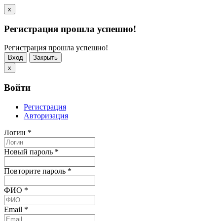
x
Регистрация прошла успешно!
Регистрация прошла успешно!
Вход
Закрыть
x
Войти
Регистрация
Авторизация
Логин
*
Новый пароль
*
Повторите пароль
*
ФИО
*
Email
*