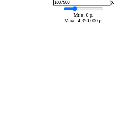
р.
Мин.
0
р.
Макс.
4,350,000 р.
Срок кредита
лет
Мин. 5 лет
Макс. 30 лет
Процентная ставка
-
+
%
Ежемесячный платеж
р.
Общая сумма выплат
р.
* Примерный расчет ежемесячных платежей основан на сумме
фиксированной процентной ставке на весь период за
Расчет ипотеки
Снежана Юрьевна (Квартиры)