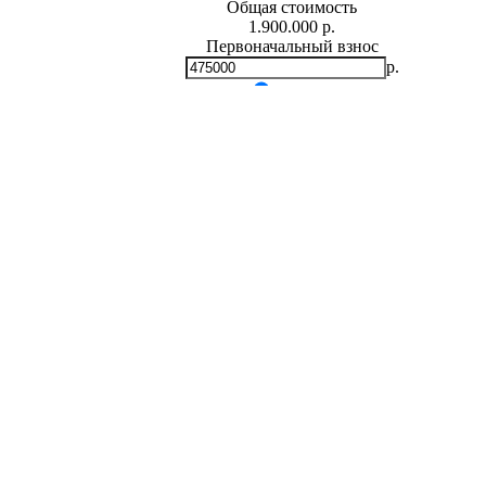
Общая стоимость
1.900.000 р.
Первоначальный взнос
р.
Мин.
0
р.
Макс.
1,900,000 р.
Срок кредита
лет
Мин. 5 лет
Макс. 30 лет
Процентная ставка
-
+
%
Ежемесячный платеж
р.
Общая сумма выплат
р.
* Примерный расчет ежемесячных платежей основан на сумме
фиксированной процентной ставке на весь период за
Расчет ипотеки
Владимир Юрьевич (Симферополь)