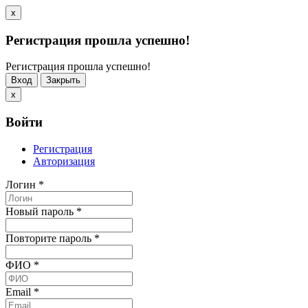
x
Регистрация прошла успешно!
Регистрация прошла успешно!
Вход
Закрыть
x
Войти
Регистрация
Авторизация
Логин
*
Новый пароль
*
Повторите пароль
*
ФИО
*
Email
*