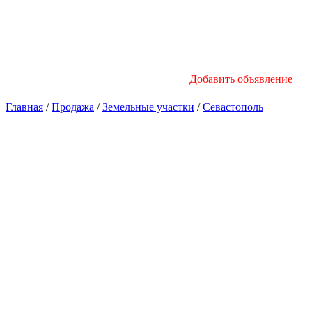
Инфо
Добавить объявление
Главная
/
Продажа
/
Земельные участки
/
Севастополь