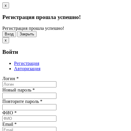
x
Регистрация прошла успешно!
Регистрация прошла успешно!
Вход
Закрыть
x
Войти
Регистрация
Авторизация
Логин
*
Новый пароль
*
Повторите пароль
*
ФИО
*
Email
*