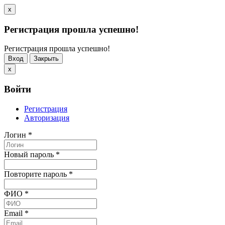
x
Регистрация прошла успешно!
Регистрация прошла успешно!
Вход
Закрыть
x
Войти
Регистрация
Авторизация
Логин
*
Новый пароль
*
Повторите пароль
*
ФИО
*
Email
*