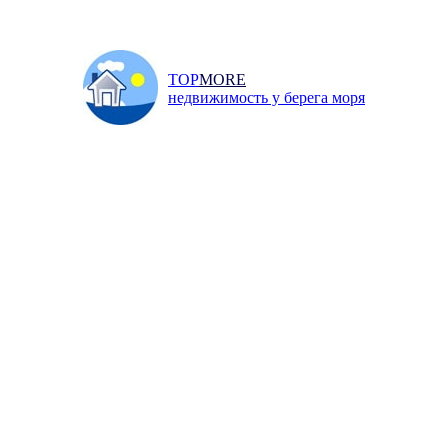
TOP
MORE
недвижимость у берега моря
Главная
/
Продажа
/
Квар
и
Инфо
Добавить объявление
↓ ПОИСК НЕДВИЖИМОСТИ ↓
 65 квм, Севастополь, Вакулен
енчука улица, 6 300 000 р.
уленчука улица
,
д. 26