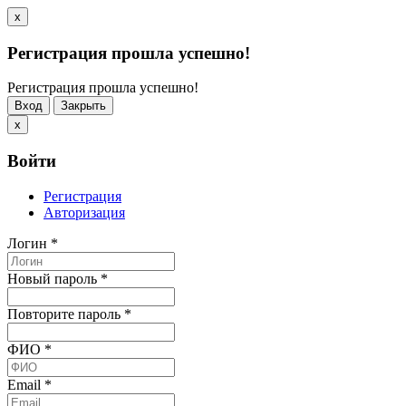
x
Регистрация прошла успешно!
Регистрация прошла успешно!
Вход
Закрыть
x
Войти
Регистрация
Авторизация
Логин
*
Новый пароль
*
Повторите пароль
*
ФИО
*
Email
*