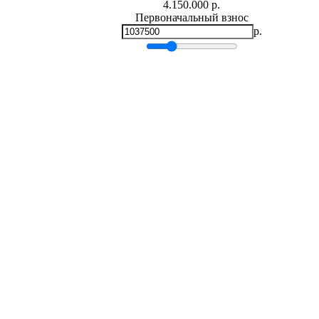
4.150.000 р.
Первоначальный взнос
р.
Мин.
0
р.
Макс.
4,150,000 р.
Срок кредита
лет
Мин. 5 лет
Макс. 30 лет
Процентная ставка
-
+
%
Ежемесячный платеж
р.
Общая сумма выплат
р.
* Примерный расчет ежемесячных платежей основан на сумме
фиксированной процентной ставке на весь период за
Расчет ипотеки
Наталия Сергеевна (Квартиры)