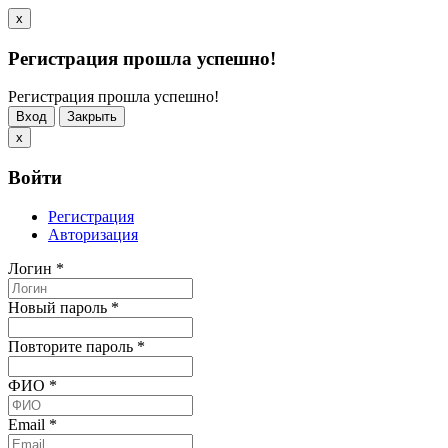
x
Регистрация прошла успешно!
Регистрация прошла успешно!
Вход
Закрыть
x
Войти
Регистрация
Авторизация
Логин
*
Новый пароль
*
Повторите пароль
*
ФИО
*
Email
*