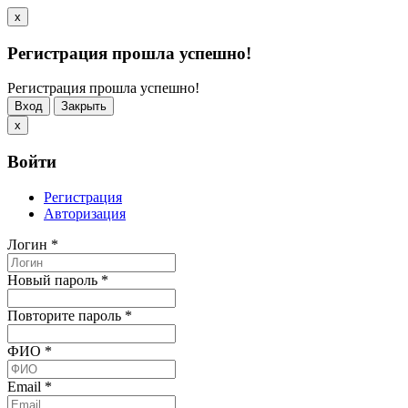
x
Регистрация прошла успешно!
Регистрация прошла успешно!
Вход
Закрыть
x
Войти
Регистрация
Авторизация
Логин
*
Новый пароль
*
Повторите пароль
*
ФИО
*
Email
*