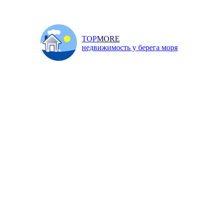
TOP
MORE
недвижимость у берега моря
Главная
/
Продажа
/
Дома 
и
Инфо
Добавить объявление
↓ ПОИСК НЕДВИЖИМОСТИ ↓
вм, Симферополь, Дружбы улица
ь, Дружбы улица, 35 000 р.
ь
,
Дружбы улица