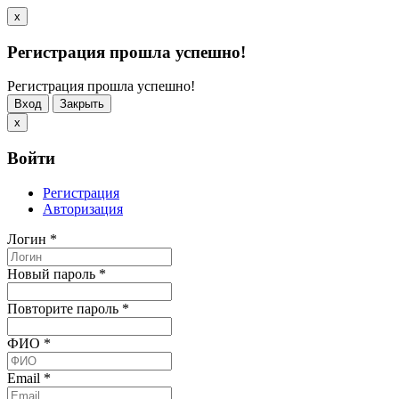
x
Регистрация прошла успешно!
Регистрация прошла успешно!
Вход
Закрыть
x
Войти
Регистрация
Авторизация
Логин
*
Новый пароль
*
Повторите пароль
*
ФИО
*
Email
*