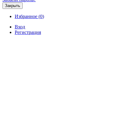
Закрыть
Избранное (
0
)
Вход
Регистрация
Продажа
Аренда
Коммерческая
Новостройк
Продажа 1-комнатной квартиры
5 250 000 р.
Продажа / Квартиры, Севастополь, Побед