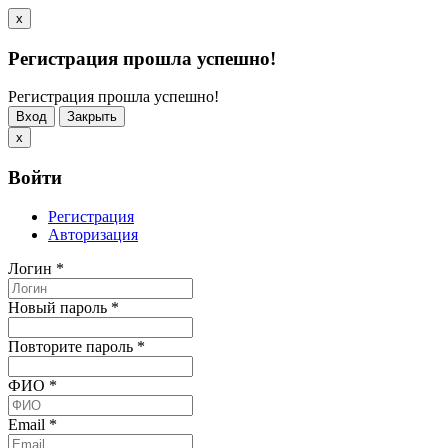
x
Регистрация прошла успешно!
Регистрация прошла успешно!
Вход
Закрыть
x
Войти
Регистрация
Авторизация
Логин
*
Новый пароль
*
Повторите пароль
*
ФИО
*
Email
*