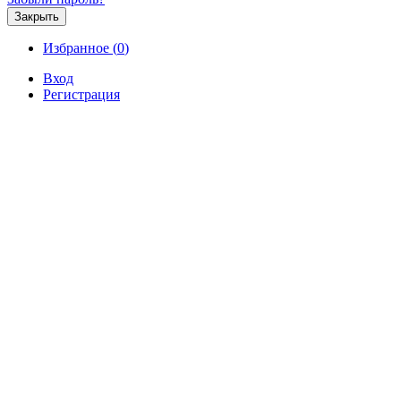
Закрыть
Избранное (
0
)
Вход
Регистрация
Продажа
Аренда
Коммерческая
Новостройк
Сдается в аренду помещение св
Коммерческая / Продажа / Офисы, Севас