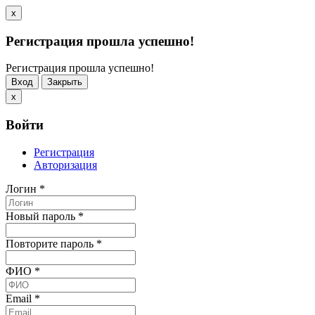
x
Регистрация прошла успешно!
Регистрация прошла успешно!
Вход
Закрыть
x
Войти
Регистрация
Авторизация
Логин
*
Новый пароль
*
Повторите пароль
*
ФИО
*
Email
*