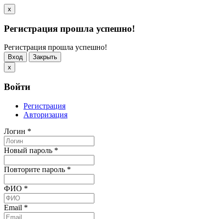
x
Регистрация прошла успешно!
Регистрация прошла успешно!
Вход
Закрыть
x
Войти
Регистрация
Авторизация
Логин
*
Новый пароль
*
Повторите пароль
*
ФИО
*
Email
*