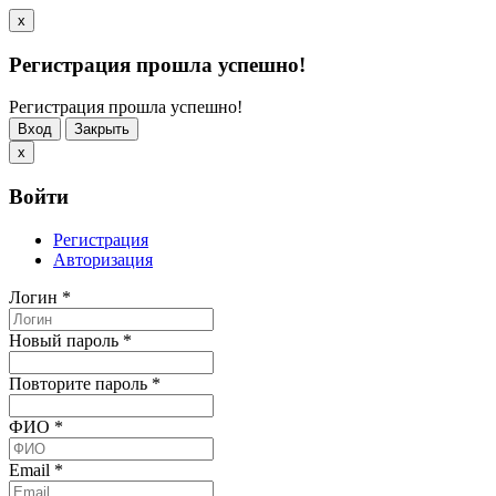
x
Регистрация прошла успешно!
Регистрация прошла успешно!
Вход
Закрыть
x
Войти
Регистрация
Авторизация
Логин
*
Новый пароль
*
Повторите пароль
*
ФИО
*
Email
*