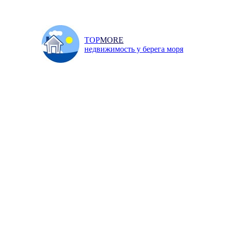
TOP
MORE
недвижимость у берега моря
Главная
/
Продажа
/
Квар
и
Инфо
Добавить объявление
↓ ПОИСК НЕДВИЖИМОСТИ ↓
 71.4 квм, Симферополь, Перв
омайская улица, 3 900 000 р.