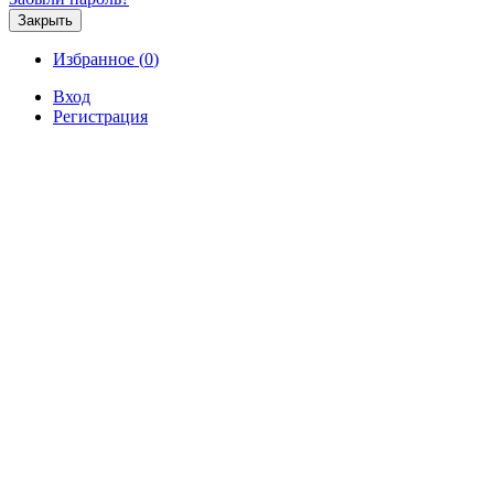
Закрыть
Избранное (
0
)
Вход
Регистрация
Продажа
Аренда
Коммерческая
Новостройк
Аренда 2-этажный дом 75 квм, Н
Аренда / Дома и коттеджи, Новосельское,