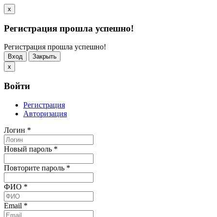
x
Регистрация прошла успешно!
Регистрация прошла успешно!
Вход
Закрыть
x
Войти
Регистрация
Авторизация
Логин
*
Новый пароль
*
Повторите пароль
*
ФИО
*
Email
*