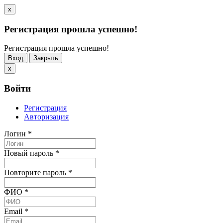
x
Регистрация прошла успешно!
Регистрация прошла успешно!
Вход
Закрыть
x
Войти
Регистрация
Авторизация
Логин
*
Новый пароль
*
Повторите пароль
*
ФИО
*
Email
*