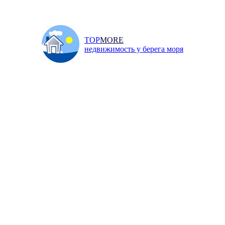
TOP
MORE
недвижимость у берега моря
Главная
/
Продажа
/
Квар
и
Инфо
Добавить объявление
↓ ПОИСК НЕДВИЖИМОСТИ ↓
 67 квм, Симферополь, Победы
ды проспект, 5 650 000 р.