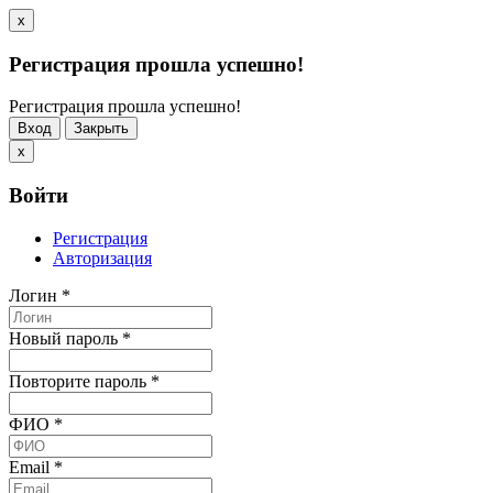
x
Регистрация прошла успешно!
Регистрация прошла успешно!
Вход
Закрыть
x
Войти
Регистрация
Авторизация
Логин
*
Новый пароль
*
Повторите пароль
*
ФИО
*
Email
*