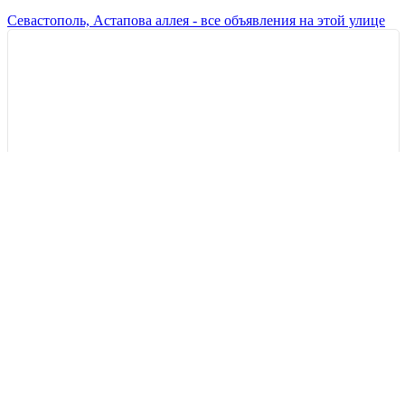
Севастополь, Астапова аллея - все объявления на этой улице
Всего:
4
Показать на карте
Сортировка:
По актуальности
Цена ↑
Цена ↓
По новизне