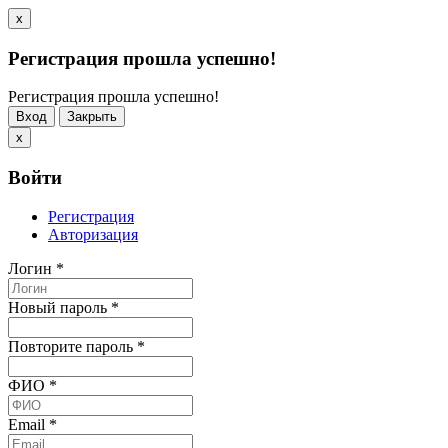
x
Регистрация прошла успешно!
Регистрация прошла успешно!
Вход
Закрыть
x
Войти
Регистрация
Авторизация
Логин
*
Новый пароль
*
Повторите пароль
*
ФИО
*
Email
*