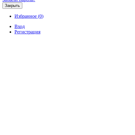
Закрыть
Избранное (
0
)
Вход
Регистрация
Продажа
Аренда
Коммерческая
Новостройк
Продажа таунхаусов в Севастоп
Всего:
16
Показать на карте