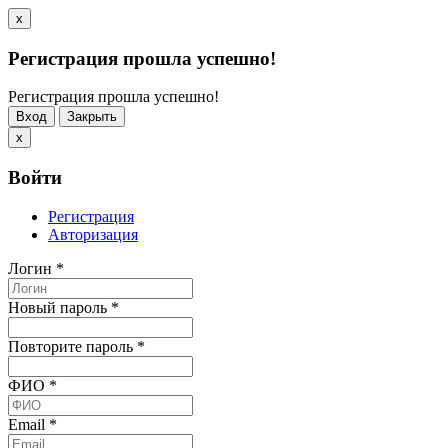
x
Регистрация прошла успешно!
Регистрация прошла успешно!
Вход
Закрыть
x
Войти
Регистрация
Авторизация
Логин
*
Новый пароль
*
Повторите пароль
*
ФИО
*
Email
*