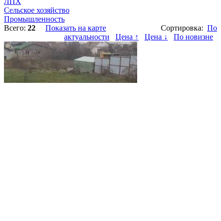
ЛПХ
Сельское хозяйство
Промышленность
Всего:
22
Показать на карте
Сортировка:
По
актуальности
Цена ↑
Цена ↓
По новизне
📷
8
14 500 000 р.
Симферополь, Ешиль улица
2
Продажа / Земельные участки / 1200 м
Продается земельный участок, ИЖС , общая площадь 12 соток, город...