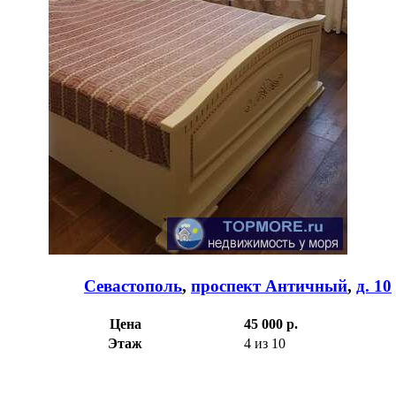
Севастополь
,
проспект Античный
,
д. 10
Цена
45 000 р.
Этаж
4 из 10
Кол.во комнат
2
Площадь общая
68