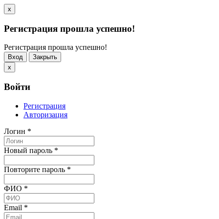
x
Регистрация прошла успешно!
Регистрация прошла успешно!
Вход
Закрыть
x
Войти
Регистрация
Авторизация
Логин
*
Новый пароль
*
Повторите пароль
*
ФИО
*
Email
*