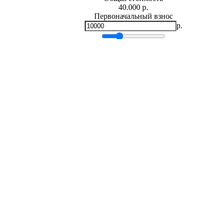
40.000 р.
Первоначальный взнос
р.
Мин.
0
р.
Макс.
40,000 р.
Срок кредита
лет
Мин. 5 лет
Макс. 30 лет
Процентная ставка
-
+
%
Ежемесячный платеж
р.
Общая сумма выплат
р.
* Примерный расчет ежемесячных платежей основан на сумме
фиксированной процентной ставке на весь период за
Расчет ипотеки
Татьяна Васильевна (Симферополь)