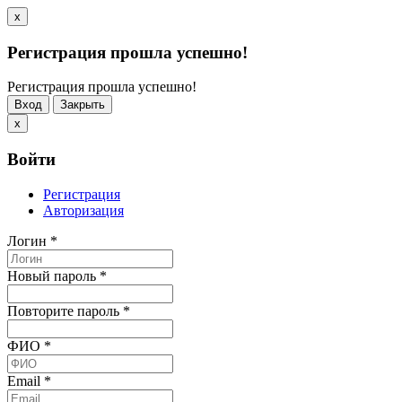
x
Регистрация прошла успешно!
Регистрация прошла успешно!
Вход
Закрыть
x
Войти
Регистрация
Авторизация
Логин
*
Новый пароль
*
Повторите пароль
*
ФИО
*
Email
*