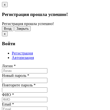
x
Регистрация прошла успешно!
Регистрация прошла успешно!
Вход
Закрыть
x
Войти
Регистрация
Авторизация
Логин
*
Новый пароль
*
Повторите пароль
*
ФИО
*
Email
*