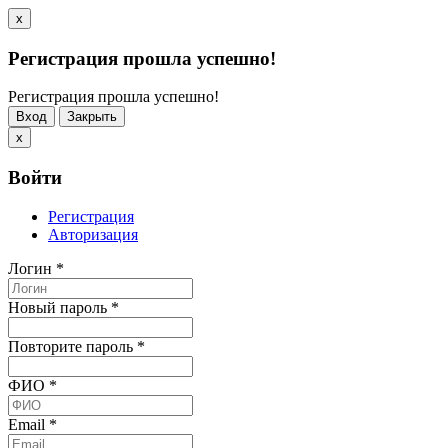
x
Регистрация прошла успешно!
Регистрация прошла успешно!
Вход
Закрыть
x
Войти
Регистрация
Авторизация
Логин
*
Новый пароль
*
Повторите пароль
*
ФИО
*
Email
*