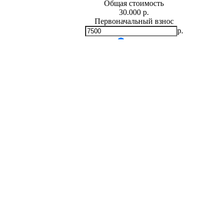
Общая стоимость
30.000 р.
Первоначальный взнос
р.
Мин.
0
р.
Макс.
30,000 р.
Срок кредита
лет
Мин. 5 лет
Макс. 30 лет
Процентная ставка
-
+
%
Ежемесячный платеж
р.
Общая сумма выплат
р.
* Примерный расчет ежемесячных платежей основан на сумме
фиксированной процентной ставке на весь период за
Расчет ипотеки
Татьяна Васильевна (Симферополь)