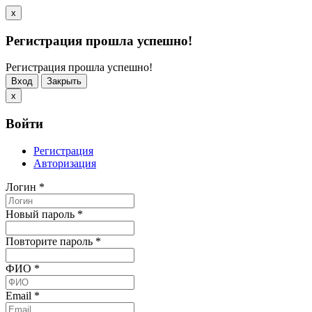
x
Регистрация прошла успешно!
Регистрация прошла успешно!
Вход
Закрыть
x
Войти
Регистрация
Авторизация
Логин
*
Новый пароль
*
Повторите пароль
*
ФИО
*
Email
*