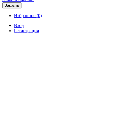
Закрыть
Избранное (
0
)
Вход
Регистрация
Продажа
Аренда
Коммерческая
Новостройк
Продажа 1-комнатной квартиры
000 000 р.
Продажа / Квартиры, Севастополь, Ленин