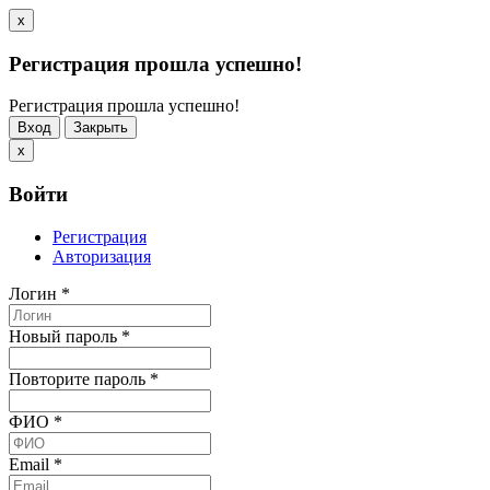
x
Регистрация прошла успешно!
Регистрация прошла успешно!
Вход
Закрыть
x
Войти
Регистрация
Авторизация
Логин
*
Новый пароль
*
Повторите пароль
*
ФИО
*
Email
*